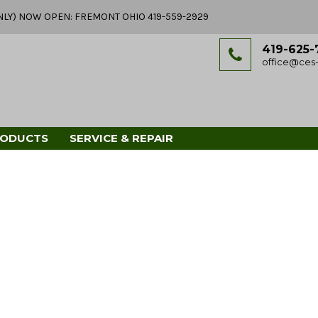
Y ONLY) NOW OPEN: FREMONT OHIO 419-559-2929
419-625-
office@ces-
RODUCTS
SERVICE & REPAIR