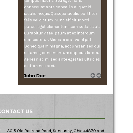
tempus mauris. Sed eget nunc
consequat ante convallis aliquet id
iaculis neque. Quisque iaculis porttitor
felis vel dictum. Nunc efficitur orci
purus, eget elementum sem sodales ut.
Curabitur vitae ipsum at ex interdum
consectetur. Aliquam erat volutpat.
Donec quam magna, accumsan sed dui
sit amet, condimentum dapibus lorem.
Aenean ac mi sed ante egestas ultricies
dictum nec orci.
John Doe
CONTACT US
3015 Old Railroad Road, Sandusky, Ohio 44870 and