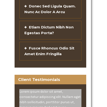
Donec Sed Ligula Quam.
Nunc Ac Dolor A Arcu
Etiam Dictum Nibh Non
Egestas Porta?
Fusce Rhoncus Odio Sit
Amet Enim Fringilla
Client Testimonials
Lorem ipsum dolor sit amet,
consectetur adipiscing elit. Nullam eget
nibh sollicitudin, porttitor purus ut,