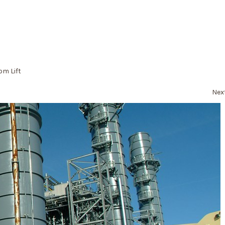
om Lift
Nex