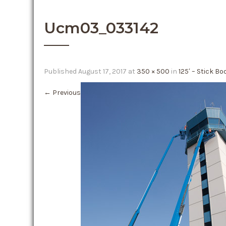
Ucm03_033142
Published
August 17, 2017
at
350 × 500
in
125′ – Stick Bo
←
Previous