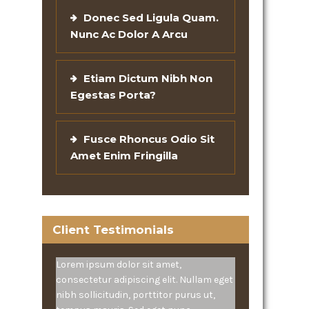
Donec Sed Ligula Quam.
Nunc Ac Dolor A Arcu
Etiam Dictum Nibh Non
Egestas Porta?
Fusce Rhoncus Odio Sit
Amet Enim Fringilla
Client Testimonials
Lorem ipsum dolor sit amet,
consectetur adipiscing elit. Nullam eget
nibh sollicitudin, porttitor purus ut,