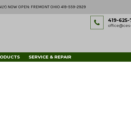
Y ONLY) NOW OPEN: FREMONT OHIO 419-559-2929
419-625-
office@ces-
RODUCTS
SERVICE & REPAIR