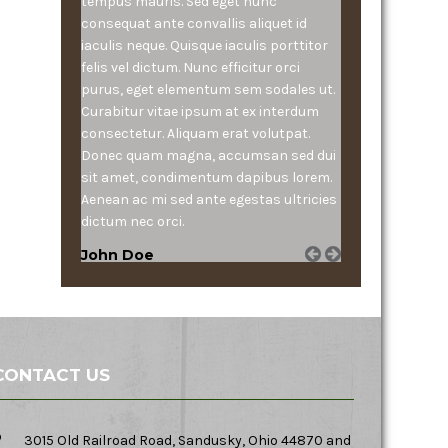
tempus mauris. Sed eget nunc
consequat ante convallis aliquet id
iaculis neque. Quisque iaculis porttitor
felis vel dictum. Nunc efficitur orci
purus, eget elementum sem sodales ut.
Curabitur vitae ipsum at ex interdum
consectetur. Aliquam erat volutpat.
Donec quam magna, accumsan sed dui
sit amet, condimentum dapibus lorem.
Aenean ac mi sed ante egestas ultricies
dictum nec orci.
John Doe
CONTACT US
3015 Old Railroad Road, Sandusky, Ohio 44870 and