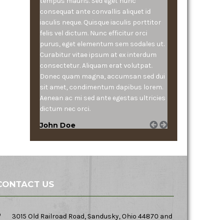
tempus mauris. Sed eget nunc
consequat ante convallis aliquet id
iaculis neque. Quisque iaculis porttitor
felis vel dictum. Nunc efficitur orci
purus, eget elementum sem sodales ut.
Curabitur vitae ipsum at ex interdum
consectetur. Aliquam erat volutpat.
Donec quam magna, accumsan sed dui
sit amet, condimentum dapibus lorem.
Aenean ac mi sed ante egestas ultricies
dictum nec orci.
John Doe
CONTACT US
3015 Old Railroad Road, Sandusky, Ohio 44870 and