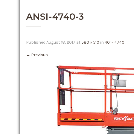
ANSI-4740-3
Published
August 18, 2017
at
580 × 510
in
40′ – 4740
←
Previous