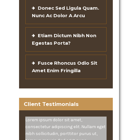
Donec Sed Ligula Quam.
Nunc Ac Dolor A Arcu
Etiam Dictum Nibh Non
Egestas Porta?
Fusce Rhoncus Odio Sit
Amet Enim Fringilla
Client Testimonials
Lorem ipsum dolor sit amet,
consectetur adipiscing elit. Nullam eget
nibh sollicitudin, porttitor purus ut,