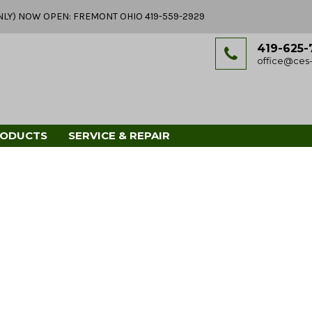
Y ONLY) NOW OPEN: FREMONT OHIO 419-559-2929
419-625-
office@ces-
RODUCTS
SERVICE & REPAIR