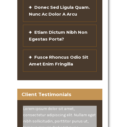
Donec Sed Ligula Quam.
Nunc Ac Dolor A Arcu
Etiam Dictum Nibh Non
Egestas Porta?
Fusce Rhoncus Odio Sit
Amet Enim Fringilla
Client Testimonials
Lorem ipsum dolor sit amet,
consectetur adipiscing elit. Nullam eget
nibh sollicitudin, porttitor purus ut,