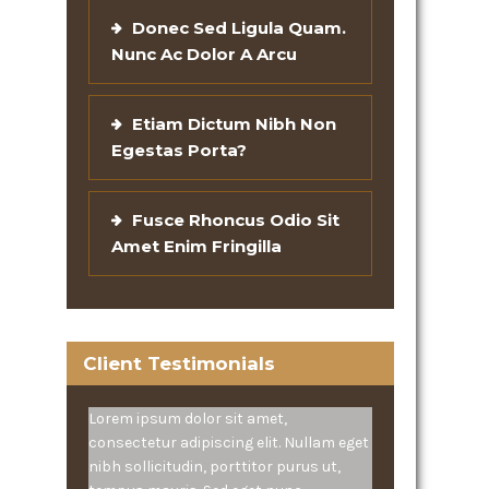
Donec Sed Ligula Quam.
Nunc Ac Dolor A Arcu
Etiam Dictum Nibh Non
Egestas Porta?
Fusce Rhoncus Odio Sit
Amet Enim Fringilla
Client Testimonials
Lorem ipsum dolor sit amet,
consectetur adipiscing elit. Nullam eget
nibh sollicitudin, porttitor purus ut,