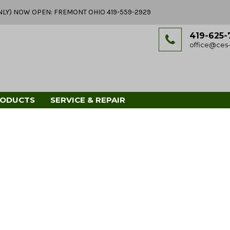
Y ONLY) NOW OPEN: FREMONT OHIO 419-559-2929
419-625-
office@ces-
RODUCTS
SERVICE & REPAIR