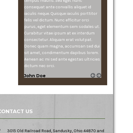
tempus mauris. Sed eget nunc
consequat ante convallis aliquet id
iaculis neque. Quisque iaculis porttitor
felis vel dictum. Nunc efficitur orci
purus, eget elementum sem sodales ut.
Curabitur vitae ipsum at ex interdum
consectetur. Aliquam erat volutpat.
Donec quam magna, accumsan sed dui
sit amet, condimentum dapibus lorem.
Aenean ac mi sed ante egestas ultricies
dictum nec orci.
John Doe
CONTACT US
3015 Old Railroad Road, Sandusky, Ohio 44870 and