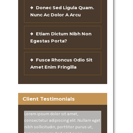
Donec Sed Ligula Quam.
Nunc Ac Dolor A Arcu
Etiam Dictum Nibh Non
Egestas Porta?
Fusce Rhoncus Odio Sit
Amet Enim Fringilla
Client Testimonials
Lorem ipsum dolor sit amet,
consectetur adipiscing elit. Nullam eget
nibh sollicitudin, porttitor purus ut,