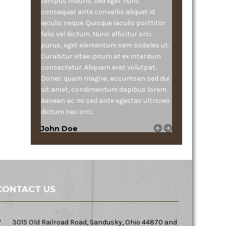
tempus mauris. Sed eget nunc
consequat ante convallis aliquet id
iaculis neque. Quisque iaculis porttitor
felis vel dictum. Nunc efficitur orci
purus, eget elementum sem sodales ut.
Curabitur vitae ipsum at ex interdum
consectetur. Aliquam erat volutpat.
Donec quam magna, accumsan sed dui
sit amet, condimentum dapibus lorem.
Aenean ac mi sed ante egestas ultricies
dictum nec orci.
John Doe
CONTACT US
3015 Old Railroad Road, Sandusky, Ohio 44870 and