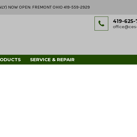
Y ONLY) NOW OPEN: FREMONT OHIO 419-559-2929
419-625-
office@ces-
RODUCTS
SERVICE & REPAIR