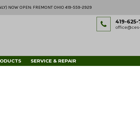
Y ONLY) NOW OPEN: FREMONT OHIO 419-559-2929
419-625-
office@ces-
RODUCTS
SERVICE & REPAIR