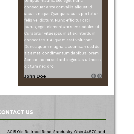
tempus mauris. Sed eget nunc
consequat ante convallis aliquet id
iaculis neque. Quisque iaculis porttitor
felis vel dictum. Nunc efficitur orci
purus, eget elementum sem sodales ut.
Curabitur vitae ipsum at ex interdum
consectetur. Aliquam erat volutpat.
Donec quam magna, accumsan sed dui
sit amet, condimentum dapibus lorem.
Aenean ac mi sed ante egestas ultricies
dictum nec orci.
John Doe
CONTACT US
3015 Old Railroad Road, Sandusky, Ohio 44870 and