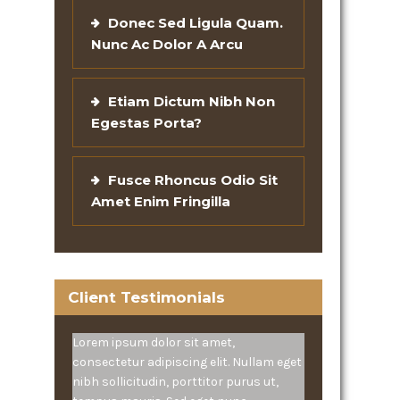
Donec Sed Ligula Quam.
Nunc Ac Dolor A Arcu
Etiam Dictum Nibh Non
Egestas Porta?
Fusce Rhoncus Odio Sit
Amet Enim Fringilla
Client Testimonials
Lorem ipsum dolor sit amet,
consectetur adipiscing elit. Nullam eget
nibh sollicitudin, porttitor purus ut,