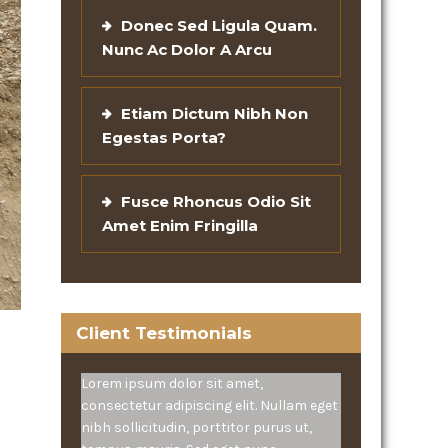
Donec Sed Ligula Quam.
Nunc Ac Dolor A Arcu
Etiam Dictum Nibh Non
Egestas Porta?
Fusce Rhoncus Odio Sit
Amet Enim Fringilla
Client Testimonials
Lorem ipsum dolor sit amet,
consectetur adipiscing elit. Nullam eget
nibh sollicitudin, porttitor purus ut,