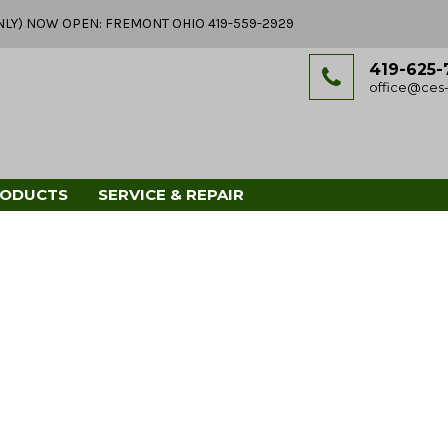
Y ONLY) NOW OPEN: FREMONT OHIO 419-559-2929
419-625-
office@ces-
RODUCTS
SERVICE & REPAIR