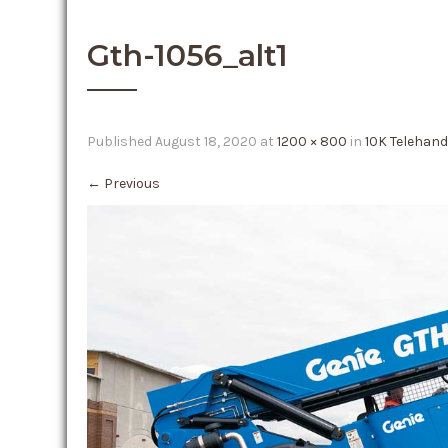
Gth-1056_alt1
Published
August 18, 2020
at
1200 × 800
in
10K Telehand
←
Previous