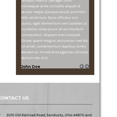
tempus mauris. Sed eget nunc
consequat ante convallis aliquet id
iaculis neque. Quisque iaculis porttitor
felis vel dictum. Nunc efficitur orci
purus, eget elementum sem sodales ut.
Curabitur vitae ipsum at ex interdum
consectetur. Aliquam erat volutpat.
Donec quam magna, accumsan sed dui
sit amet, condimentum dapibus lorem.
Aenean ac mi sed ante egestas ultricies
dictum nec orci.
John Doe
CONTACT US
3015 Old Railroad Road, Sandusky, Ohio 44870 and