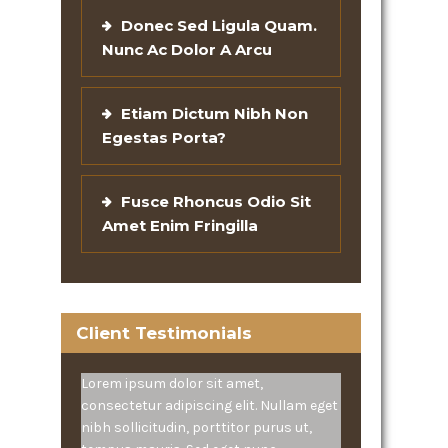
Donec Sed Ligula Quam.
Nunc Ac Dolor A Arcu
Etiam Dictum Nibh Non
Egestas Porta?
Fusce Rhoncus Odio Sit
Amet Enim Fringilla
Client Testimonials
Lorem ipsum dolor sit amet,
consectetur adipiscing elit. Nullam eget
nibh sollicitudin, porttitor purus ut,