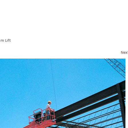
om Lift
Nex