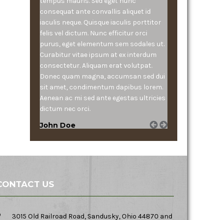
tempus mauris. Sed eget nunc
consequat ante convallis aliquet id
iaculis neque. Quisque iaculis porttitor
felis vel dictum. Nunc efficitur orci
purus, eget elementum sem sodales ut.
Curabitur vitae ipsum at ex interdum
consectetur. Aliquam erat volutpat.
Donec quam magna, accumsan sed dui
sit amet, condimentum dapibus lorem.
Aenean ac mi sed ante egestas ultricies
dictum nec orci.
John Doe
CONTACT US
3015 Old Railroad Road, Sandusky, Ohio 44870 and