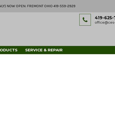
Y ONLY) NOW OPEN: FREMONT OHIO 419-559-2929
419-625-
office@ces-
RODUCTS
SERVICE & REPAIR