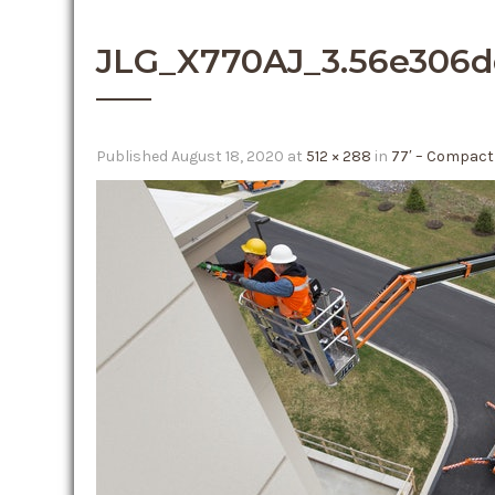
JLG_X770AJ_3.56e306d
Published
August 18, 2020
at
512 × 288
in
77′ – Compact