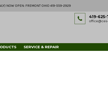
Y ONLY) NOW OPEN: FREMONT OHIO 419-559-2929
419-625-
office@ces-
RODUCTS
SERVICE & REPAIR