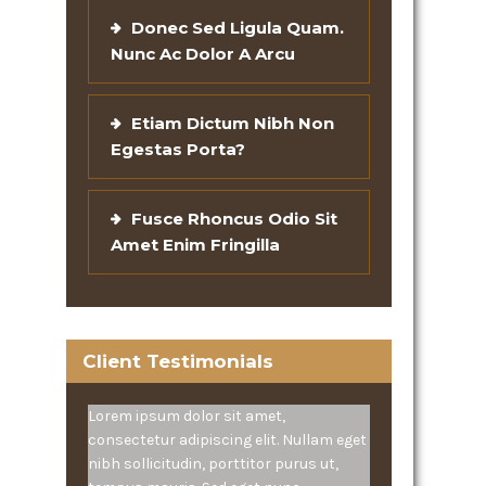
Donec Sed Ligula Quam.
Nunc Ac Dolor A Arcu
Etiam Dictum Nibh Non
Egestas Porta?
Fusce Rhoncus Odio Sit
Amet Enim Fringilla
Client Testimonials
Lorem ipsum dolor sit amet,
consectetur adipiscing elit. Nullam eget
nibh sollicitudin, porttitor purus ut,