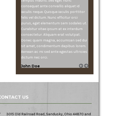
tempus mauris. Sed eget nunc
consequat ante convallis aliquet id
iaculis neque. Quisque iaculis porttitor
felis vel dictum. Nunc efficitur orci
purus, eget elementum sem sodales ut.
Curabitur vitae ipsum at ex interdum
consectetur. Aliquam erat volutpat.
Donec quam magna, accumsan sed dui
sit amet, condimentum dapibus lorem.
Aenean ac mi sed ante egestas ultricies
dictum nec orci.
John Doe
CONTACT US
3015 Old Railroad Road, Sandusky, Ohio 44870 and