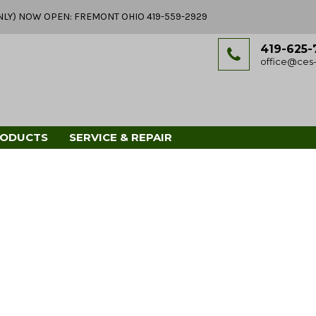
Y ONLY) NOW OPEN: FREMONT OHIO 419-559-2929
419-625-
office@ces-
RODUCTS
SERVICE & REPAIR