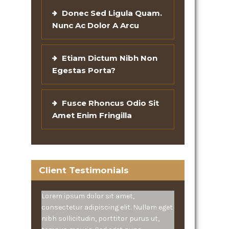
Donec Sed Ligula Quam.
Nunc Ac Dolor A Arcu
Etiam Dictum Nibh Non
Egestas Porta?
Fusce Rhoncus Odio Sit
Amet Enim Fringilla
Client Testimonials
Lorem ipsum dolor sit amet,
consectetur adipiscing elit. Nullam eget
nibh sollicitudin, porttitor purus ut,