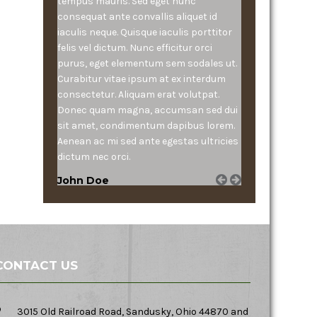
tempus mauris. Sed eget nunc
consequat ante convallis aliquet id
iaculis neque. Quisque iaculis porttitor
felis vel dictum. Nunc efficitur orci
purus, eget elementum sem sodales ut.
Curabitur vitae ipsum at ex interdum
consectetur. Aliquam erat volutpat.
Donec quam magna, accumsan sed dui
sit amet, condimentum dapibus lorem.
Aenean ac mi sed ante egestas ultricies
dictum nec orci.
John Doe
CONTACT US
3015 Old Railroad Road, Sandusky, Ohio 44870 and