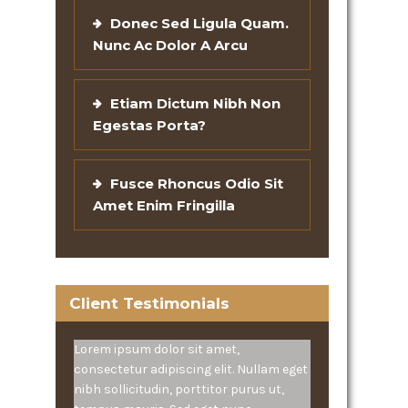
Donec Sed Ligula Quam.
Nunc Ac Dolor A Arcu
Etiam Dictum Nibh Non
Egestas Porta?
Fusce Rhoncus Odio Sit
Amet Enim Fringilla
Client Testimonials
Lorem ipsum dolor sit amet,
consectetur adipiscing elit. Nullam eget
nibh sollicitudin, porttitor purus ut,