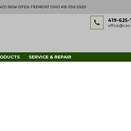
Y ONLY) NOW OPEN: FREMONT OHIO 419-559-2929
419-625-
office@ces-
RODUCTS
SERVICE & REPAIR