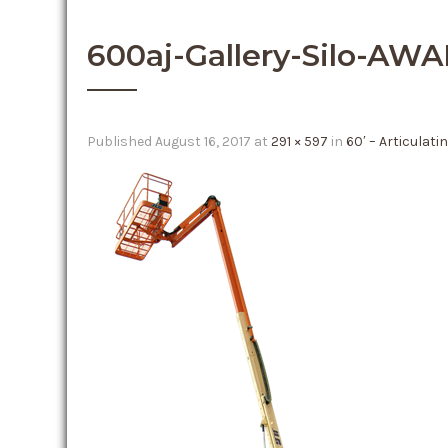
600aj-Gallery-Silo-AW
Published
August 16, 2017
at
291 × 597
in
60′ – Articulati