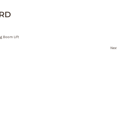
ARD
ng Boom Lift
Nex