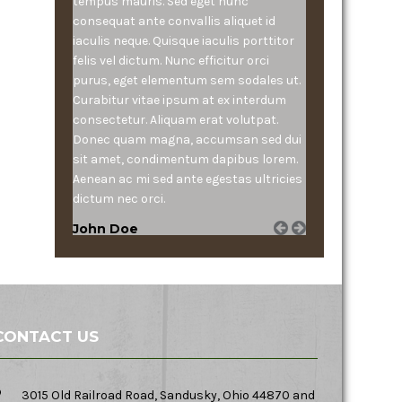
tempus mauris. Sed eget nunc
consequat ante convallis aliquet id
iaculis neque. Quisque iaculis porttitor
felis vel dictum. Nunc efficitur orci
purus, eget elementum sem sodales ut.
Curabitur vitae ipsum at ex interdum
consectetur. Aliquam erat volutpat.
Donec quam magna, accumsan sed dui
sit amet, condimentum dapibus lorem.
Aenean ac mi sed ante egestas ultricies
dictum nec orci.
John Doe
CONTACT US
3015 Old Railroad Road, Sandusky, Ohio 44870 and